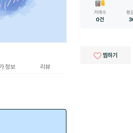
거래수
평균
0건
3
찜하기
가 정보
리뷰