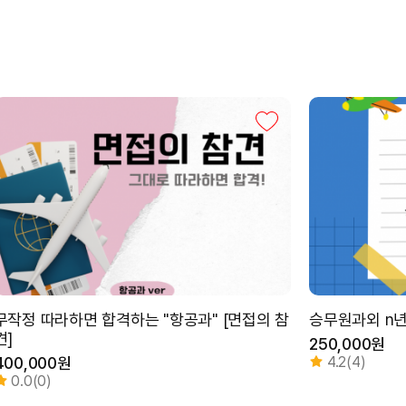
무작정 따라하면 합격하는 "항공과" [면접의 참
승무원과외 n
견]
250,000원
400,000원
4.2(4)
0.0(0)