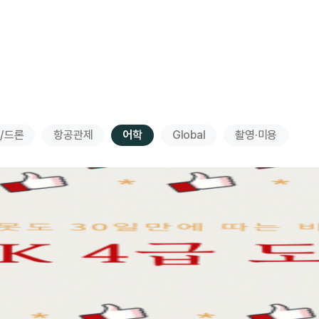
/드론
항공관제
어학
Global
촬영·미용